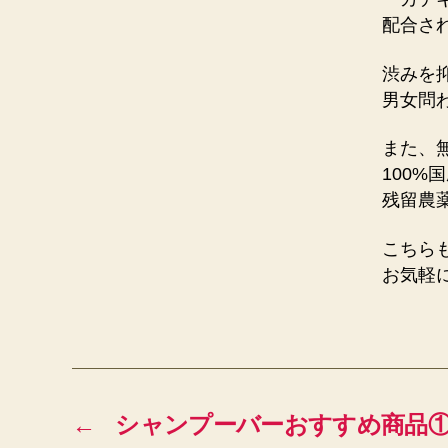
配合さ
渋みを
男女問
また、
100
残留農
こちら
お気軽
←
シャンプーバーおすすめ商品