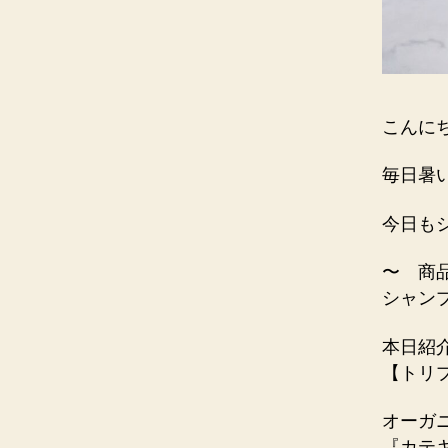
こんに
毎日暑
今日も
〜 商
シャン
本日紹
【トリ
オーガ
『カテ