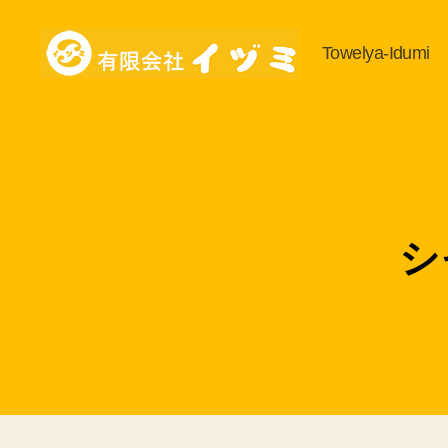
Towelya-Idumi
有
限
会
社
イ
ヅ
ミ
の
シ
ブ
ロ
グ