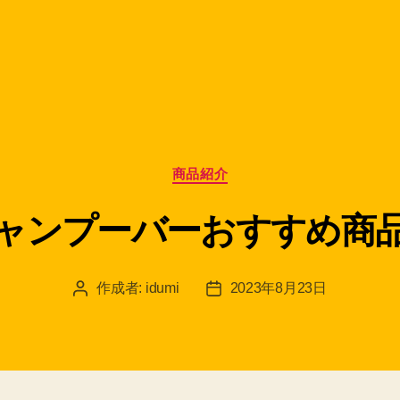
カ
商品紹介
テ
ゴ
ャンプーバーおすすめ商
リ
ー
作成者:
idumi
2023年8月23日
投
投
稿
稿
者
日